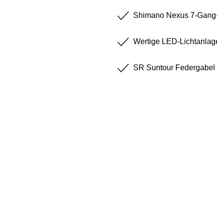
Shimano Nexus 7-Gang-S
Wertige LED-Lichtanlag
SR Suntour Federgabel
BIKE-LEASING
EINFACH UND PREISGÜNSTIG ZUM NEUEN DIENS
Wir beraten Sie gerne welches Bike zu Ihren und Ihren A
können Ihnen attraktive Leasing-Konditionen vermitteln.