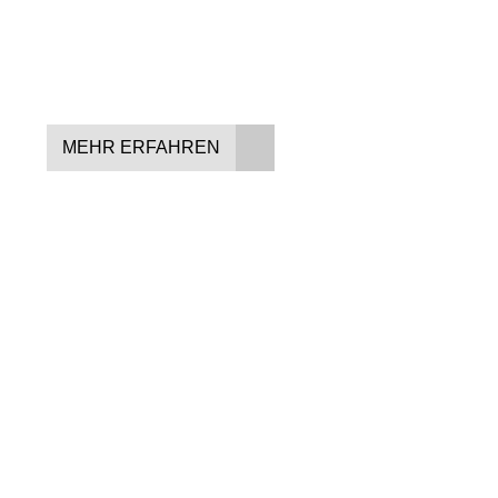
In drei Schritten zum neuen Bike:
Lieblings-Bike aussuchen
Vertrag abschließen
Abholen und Spaß haben
MEHR ERFAHREN