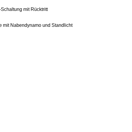
chaltung mit Rücktritt
e mit Nabendynamo und Standlicht
TRAD
nforderungen passt - und